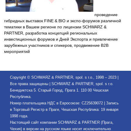
проведение
гибридных выставок FINE & BIO и экспо-форумов различной
тематики в Вашем регионе по лицензии SCHWARZ &
PARTNER, разработка концепций региональных
инвестиционных форумов и Дней Экспорта и привлечение
зарубежных участников и спикеров, продвижение B2B
мероприятий
Copyright © SCHWARZ & PARTNER, spol. s r.o., 1998 – 2023 |
Все права защищены | SCHWARZ & PARTNER, spol. s r.o.
Бенедиктска 5. Старый Город, Прага 1. 110 00 Чешская
Республика.
Номер плательщика НДС в Евросоюзе: CZ25639072 | Запись
в Торговый Регистр в Праге, Чешская Республика: 19 января
1998 года.
Настоящий сайт компании SCHWARZ & PARTNER (Прага,
Чехия) в версии на русском языке носит исключительно